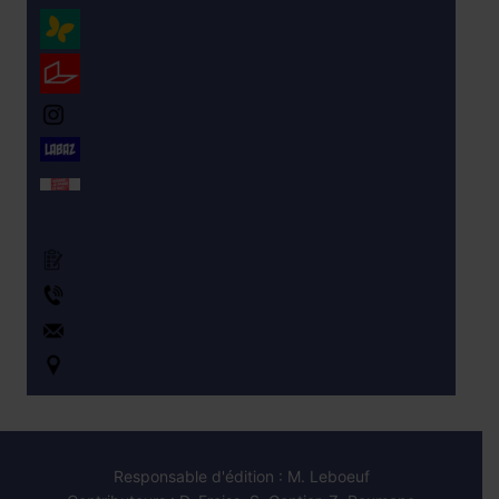
PRONOTE
ENT monlycee.net
Instagram du CVL
LABAZ
Orientation
Formulaire de Contact
+330143240580
ce.0940119u@ac-creteil.fr
Accès au lycée – Carte
Responsable d'édition : M. Leboeuf