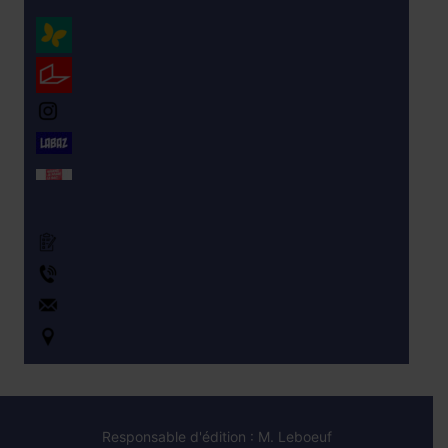
PRONOTE
ENT monlycee.net
Instagram du CVL
LABAZ
Orientation
Formulaire de Contact
+330143240580
ce.0940119u@ac-creteil.fr
Accès au lycée – Carte
Responsable d'édition : M. Leboeuf