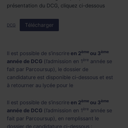
présentation du DCG, cliquez ci-dessous
Télécharger
DCG
ème
ème
Il est possible de s’inscrire
en 2
ou 3
ère
année de DCG
(l’admission en 1
année se
fait par Parcoursup), le dossier de
candidature est disponible ci-dessous et est
à retourner au lycée pour le
ème
ème
Il est possible de s’inscrire
en 2
ou 3
ère
année de DCG
(l’admission en 1
année se
fait par Parcoursup), en remplissant le
dossier de candidature ci-dessous :