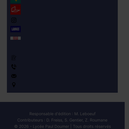
ENT monlycee.net
Instagram du CVL
LABAZ
Orientation
Formulaire de Contact
+330143240580
ce.0940119u@ac-creteil.fr
Accès au lycée – Carte
Responsable d'édition : M. Leboeuf
Contributeurs : D. Freiss, S. Gentier, Z. Roumane
© 2026 - Lycée Paul Doumer | Tous droits réservés